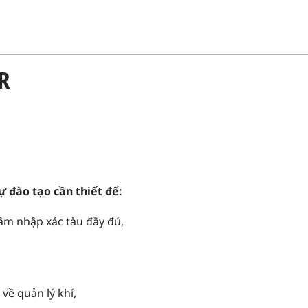
XR
ự đào tạo cần thiết để:
hâm nhập xác tàu đầy đủ,
về quản lý khí,