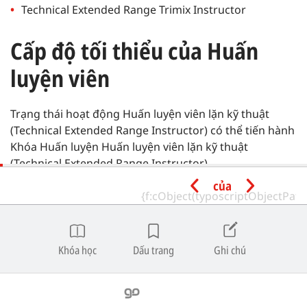
Technical Extended Range Trimix Instructor
Cấp độ tối thiểu của Huấn
luyện viên
Trạng thái hoạt động Huấn luyện viên lặn kỹ thuật
(Technical Extended Range Instructor) có thể tiến hành
Khóa Huấn luyện Huấn luyện viên lặn kỹ thuật
(Technical Extended Range Instructor) .
của
Điều Kiện Tiên Quyết Của Học
Viên
Khóa học
Dấu trang
Ghi chú
Sở hữu và sử dụng Hệ thống trang thiết bị lặn với
cấu hình thiết bị phù hợp như được nêu trong Tiêu
chuẩn Huấn luyện chung SSI (SSI) .