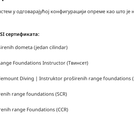
истем у одговарајућој конфигурацији опреме као што је 
SSI сертификата:
irenih dometa (jedan cilindar)
ange Foundations Instructor (Твинсет)
idemount Diving | Instruktor proširenih range foundations
irenih range foundations (SCR)
irenih range Foundations (CCR)