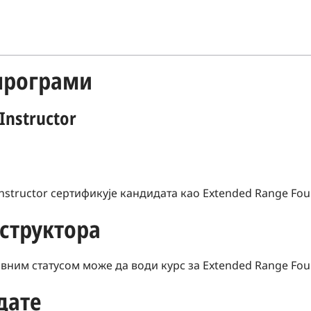
програми
Instructor
Instructor сертификује кандидата као Extended Range Foun
структора
тивним статусом може да води курс за Extended Range Foun
дате