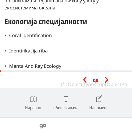
организама и објашњава њихову улогу у
екосистемима океана.
Екологија специјалности
Coral Identification
Identifikacija riba
Manta And Ray Ecology
од
Marine Invertebrate Ecology
Marine Ecology
Наравно
обележивача
Напомене
Marine Mammal Ecology
Nudibranch Ecology