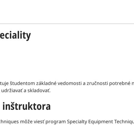
eciality
je študentom základné vedomosti a zručnosti potrebné na 
, udržiavať a skladovať.
 inštruktora
echniques môže viesť program Specialty Equipment Techniqu