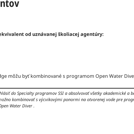
entov
 ekvivalent od uznávanej školiacej agentúry:
dge môžu byť kombinované s programom Open Water Diver
hlásiť do Specialty programov SSI a absolvovať všetky akademické a b
nemožno kombinovať s výcvikovými ponormi na otvorenej vode pre prog
Open Water Diver .