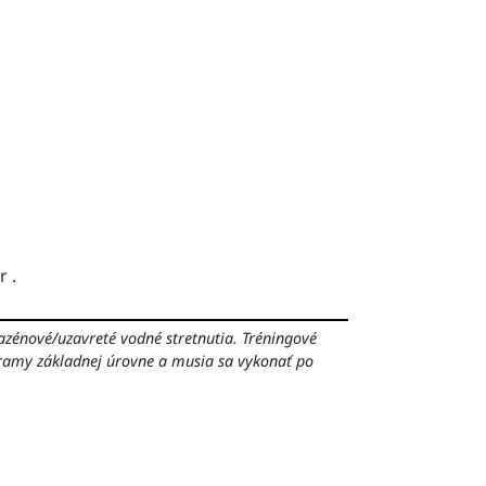
 .
azénové/uzavreté vodné stretnutia.
Tréningové
ramy základnej úrovne a musia sa vykonať po