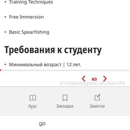
Training Techniques
Free Immersion
Basic Spearfishing
Требования к студенту
Минимальный возраст | 12 лет.
из
Иметь сертификат SSI Pool Freediver или его
эквивалент от признанного учебного агентства.
Ограничения по глубине
Курс
Закладки
Заметки
Free Immersion | Для студентов, имеющих
сертификат Pool Freediver, максимальная глубина