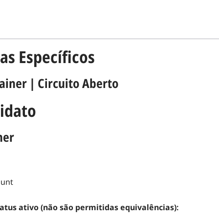
as Específicos
rainer
|
Circuito Aberto
didato
ner
ount
tatus ativo (não são permitidas equivalências):