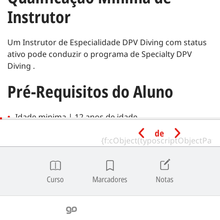
Instrutor
Um Instrutor de Especialidade DPV Diving com status
ativo pode conduzir o programa de Specialty DPV
Diving .
Pré-Requisitos do Aluno
Idade minima | 12 anos de idade.
de
Tenha as seguinte certificações SSI ou equivalentes
de outras agências de formação reconhecidas:
Referral Diver
Curso
Marcadores
Notas
Nota
|
Os SSI Referral Divers podem inscrever-se em programas
de Especialidade SSI e fazer todas as sessões académicas e em