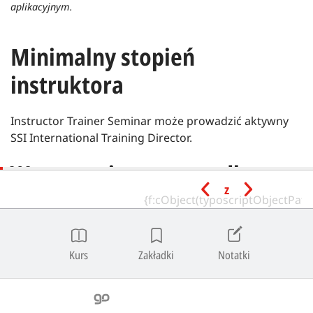
aplikacyjnym.
Minimalny stopień
instruktora
Instructor Trainer Seminar może prowadzić aktywny
SSI International Training Director.
Wymagania wstępne dla
z
kandydata
Minimalny wiek | 21 lat.
Kurs
Zakładki
Notatki
Kandydat musi przedstawić pisemne potwierdzenie
asystowania przy co najmniej jednym (1) programie
ITC oraz jednym (1) programie Instructor Crossover