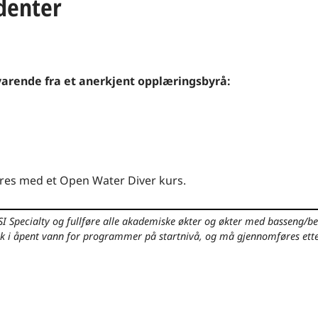
denter
lsvarende fra et anerkjent opplæringsbyrå:
es med et Open Water Diver kurs.
SI Specialty og fullføre alle akademiske økter og økter med basseng/b
k i åpent vann for programmer på startnivå, og må gjennomføres etter 