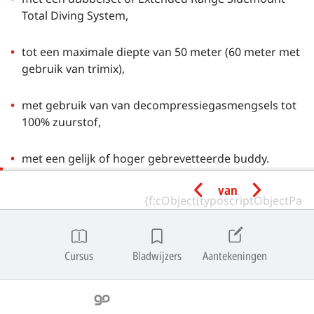
Total Diving System,
tot een maximale diepte van 50 meter (60 meter met
gebruik van trimix),
met gebruik van van decompressiegasmengsels tot
100% zuurstof,
met een gelijk of hoger gebrevetteerde buddy.
van
Minimale
instructeurskwalificatie
Cursus
Bladwijzers
Aantekeningen
Een Technical Extended Range Instructor met actieve
status verzorgt het programma Technical Extended
Range.