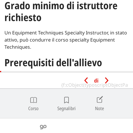
Grado minimo di istruttore
richiesto
Un Equipment Techniques Specialty Instructor, in stato
attivo, può condurre il corso specialty Equipment
Techniques.
Prerequisiti dell'allievo
Età minima | 10 anni.
di
Essere in possesso delle seguenti certificazioni SSI o
equivalenti, rilasciate da un'agenzia didattica
riconosciuta:
Corso
Segnalibri
Note
Referral Diver