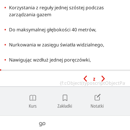
Korzystania z reguły jednej szóstej podczas
zarządzania gazem
Do maksymalnej głębokości 40 metrów,
Nurkowania w zasięgu światła widzialnego,
Nawigując wzdłuż jednej poręczówki,
z partnerem o takich samych lub wyższych
z
uprawnieniach.
Minimalny stopień
Kurs
Zakładki
Notatki
instruktora
Extended Range Mine Diving Instructor z aktywnym