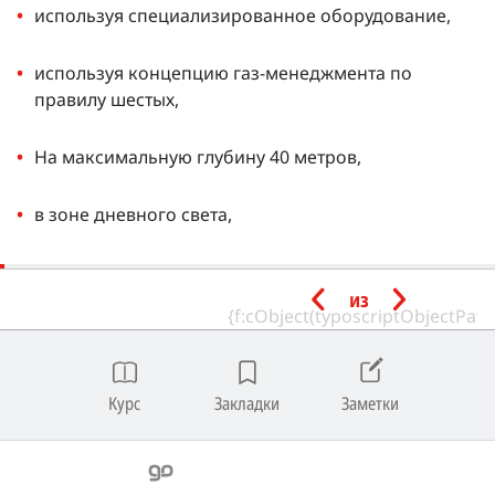
используя специализированное оборудование,
используя концепцию газ-менеджмента по
правилу шестых,
На максимальную глубину 40 метров,
в зоне дневного света,
с навигацией по одной линии ходовика,
из
С равным по уровню или более
квалифицированным напарником.
Курс
Закладки
Заметки
Минимальный рейтинг
инструктора