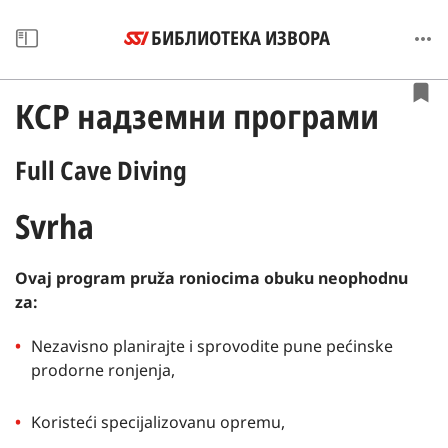
БИБЛИОТЕКА ИЗВОРА
КСР надземни програми
Full Cave Diving
Svrha
Ovaj program pruža roniocima obuku neophodnu
za:
Nezavisno planirajte i sprovodite pune pećinske
prodorne ronjenja,
Koristeći specijalizovanu opremu,