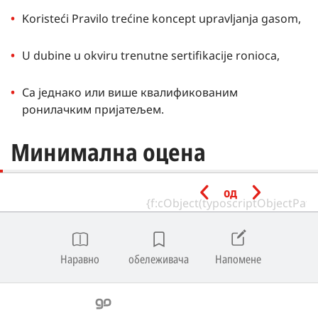
Koristeći Pravilo trećine koncept upravljanja gasom,
U dubine u okviru trenutne sertifikacije ronioca,
Са једнако или више квалификованим
ронилачким пријатељем.
Минимална оцена
инструктора
од
Full Cave Diving Instructor са активним статусом
може водити програм Full Cave Diving .
Наравно
обележивача
Напомене
Конфигурације опреме
Они могу користити Твинсет Тотал Дивинг систем
као што је наведено у SSI стандардима обуке ако