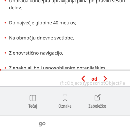
Uporaba koncepta upravljanja plina po pravilu šestih
delov,
Do največje globine 40 metrov,
Na območju dnevne svetlobe,
Z enovrstično navigacijo,
Z enako ali bolj usposobljenim potapljaškim
prijateljem.
od
Minimalna inštruktorska
kategorija
Tečaj
Oznake
Zabeležke
Advanced Wreck Diving Instruktor aktivnog statusa , ili
viša kategorija, mogu voditi Advanced Wreck Diving