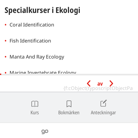
Specialkurser i Ekologi
Coral Identification
Fish Identification
Manta And Ray Ecology
Marine Invertebrate Ecology
av
Marine Ecology
Marine Mammal Ecology
Kurs
Bokmärken
Anteckningar
Nudibranch Ecology
Sea Turtle Ecology