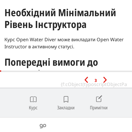
Необхідний Мінімальний
Рівень Інструктора
Курс Open Water Diver може викладати Open Water
Instructor в активному статусі.
Попередні вимоги до
студентів
з
Мінімальний вік | 10 років.
Тривалість
Курс
Закладки
Примітки
Рекомендована тривалість | 16-32.