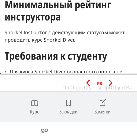
Минимальный рейтинг
инструктора
Snorkel Instructor с действующим статусом может
проводить курс Snorkel Diver.
Требования к студенту
Для курса Snorkel Diver возрастного порога не
существует.
из
Примечание
|
Студентам не обязательно быть опытными
пловцами, чтобы участвовать в курсе Snorkel Diver.
Они
должны чувствовать себя комфортно и иметь
Курс
Закладки
Заметки
возможность сохранять свою плавучесть в воде, слишком
глубокой, чтобы стоять, перед тем, как участвовать в
сессиях в открытой воде.