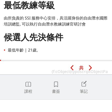
最低教練等級
由所負責的 SSI 服務中心安排，具活躍身份的自由潛水國際
培訓總監, 可以執行自由潛水教練訓練官研討會
候選人先決條件
最低年齡 | 21歲。
在過去十二 (12) 個月內沒有導致違規調查的 QMS 案例。
共
向負責的自由潛水國際培訓總監提交書面申請，以供批
准。
課程
書簽
筆記
持有以下 SSI 認證 (不接受來自其他認可教育機構的同等級
認證):