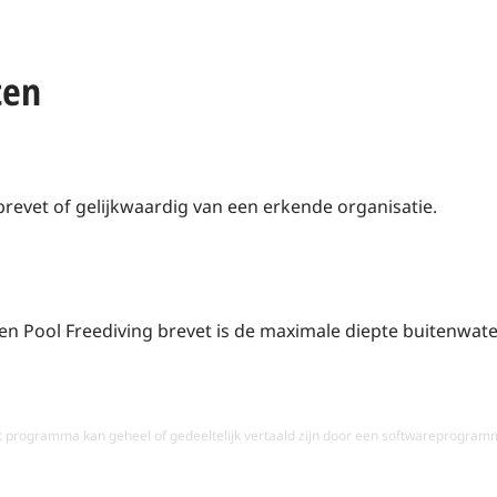
ten
brevet of gelijkwaardig van een erkende organisatie.
n Pool Freediving brevet is de maximale diepte buitenwate
t programma kan geheel of gedeeltelijk vertaald zijn door een softwareprogram