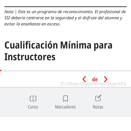
Nota
|
Este es un programa de reconocimiento.
El profesional de
SSI debería centrarse en la seguridad y el disfrute del alumno y
evitar la enseñanza en exceso.
Cualificación Mínima para
Instructores
Un Basic Freediving Instructor en estado activo puede
impartir el programa de Basic Freediver.
de
Requisitos previos para
alumnos
Curso
Marcadores
Notas
Edad mínima | 10 años.