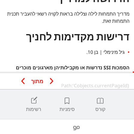
מדריך התמחות לילה וצלילה בראות לקויה רשאי להעביר תכנית
התמחות זאת.
דרישות מקדימות לחניך
גיל מינימלי | בן 10.
הסמכות SSI נדרשות או מקבילותיהן מארגונים מוכרים
אחרים:
מתוך
צולל הפנייה
שימו לב
|
צוללי הפנייה של SSI רשאים להירשם לתכניות ההתמחות של
קוּרס
סימניות
רשימות
SSI ולהשלים את כל המפגשים האקדמיים והמפגשים המעשיים
בבריכה\מים מוגנים.
לא ניתן יהיה לשלב את צלילות ההכשרה במים
הפתוחים של אף אחת מההתמחויות עם צלילות ההכשרה במים של
התכנית לצולל מים פתוחים. ניתן יהיה לבצע צלילות אלו רק לאחר