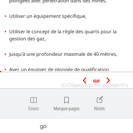
plongées avec pénétration dans des mines,
Utiliser un équipement spécifique,
Utiliser le concept de la règle des quarts pour la
gestion des gaz,
Jusqu'à une profondeur maximale de 40 mètres,
Avec un équipier de plongée de qualification
équivalente ou supérieure.
sur
Qualification minimum de
l'Instructeur
Cours
Marque-pages
Notes
Un Instructeur Mine Diving en statut actif peut
conduire le programme Mine Diving.