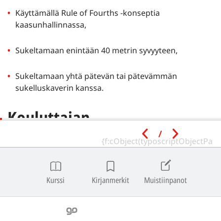
Käyttämällä Rule of Fourths -konseptia
kaasunhallinnassa,
Sukeltamaan enintään 40 metrin syvyyteen,
Sukeltamaan yhtä pätevän tai pätevämmän
sukelluskaverin kanssa.
Kouluttajan
vähimmäisluokitus
/
Aktiivinen Cave Diving Instructor voi johtaa Cave Diving
.
Kurssi
Kirjanmerkit
Muistiinpanot
Laitteiden kokoonpanot
He voivat käyttää Twinset Total Diving Systemiä SSI