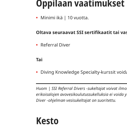
Oppilaan vaatimukset
Minimi ikä | 10 vuotta.
Oltava seuraavat SSI sertifikaatit tai v
Referral Diver
Tai
Diving Knowledge Specialty-kurssit void
Huom
|
SSI Referral Divers -sukeltajat voivat ilm
erikoisalojen avovesikoulutussukelluksia ei voida 
Diver -ohjelman vesisukeltajat on suoritettu.
Kesto