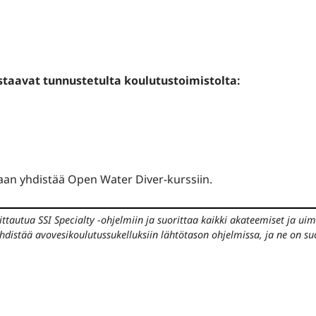
astaavat tunnustetulta koulutustoimistolta:
aan yhdistää Open Water Diver-kurssiin.
oittautua SSI Specialty -ohjelmiin ja suorittaa kaikki akateemiset ja ui
yhdistää avovesikoulutussukelluksiin lähtötason ohjelmissa, ja ne on su