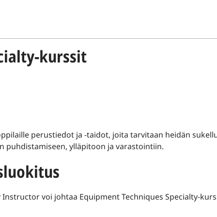
ialty-kurssit
ilaille perustiedot ja -taidot, joita tarvitaan heidän sukell
 puhdistamiseen, ylläpitoon ja varastointiin.
sluokitus
 Instructor voi johtaa Equipment Techniques Specialty-kurs