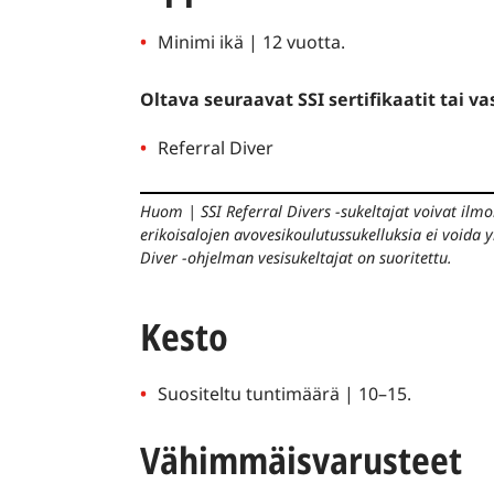
Minimi ikä | 12 vuotta.
Oltava seuraavat SSI sertifikaatit tai v
Referral Diver
Huom
|
SSI Referral Divers -sukeltajat voivat ilm
erikoisalojen avovesikoulutussukelluksia ei voida 
Diver -ohjelman vesisukeltajat on suoritettu.
Kesto
Suositeltu tuntimäärä | 10–15.
Vähimmäisvarusteet