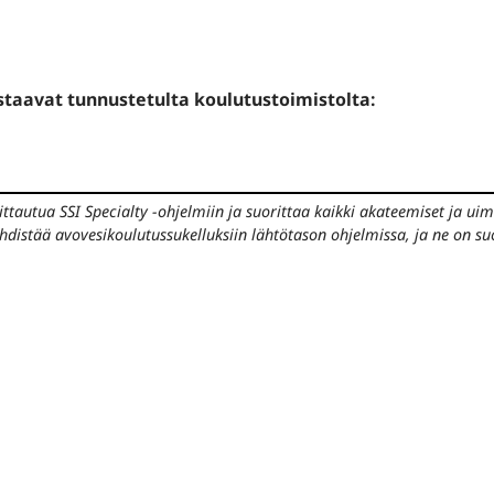
astaavat tunnustetulta koulutustoimistolta:
oittautua SSI Specialty -ohjelmiin ja suorittaa kaikki akateemiset ja ui
yhdistää avovesikoulutussukelluksiin lähtötason ohjelmissa, ja ne on su