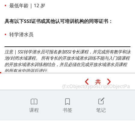
最低年龄 | 12 岁
具有以下SSI证书或其他认可培训机构的同等证书：
转学潜水员
注意
|
SSI转学潜水员可报名参加SSI专长课程，并完成所有教学和泳
池/封闭水域课程。
所有专长的开放水域潜水训练不能与入门级课程
的开放水域潜水训练相结合，并且必须在完成开放水域潜水员课程
的所有水中培训后进行。
共
时长
建议完成时数 | 10-15。
课程
书签
笔记
最低装备要求