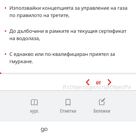
Използвайки концепцията за управление на газа
по правилото на третите,
До дълбочини в рамките на текущия сертификат
на водолаза,
С еднакво или по-квалифициран приятел за
гмуркане.
Минимален рейтинг на
от
инструктор
Инструкторът с активен статус Technical Wreck Diving
курс
Отметки
Бележки
Instructor може да провежда програмата Technical
Wreck Diving .
Конфигурации на оборудването