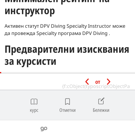
инструктор
Активен статут DPV Diving Specialty Instructor може
да провежда Specialty програма DPV Diving .
Предварителни изисквания
за курсисти
Минимална възраст | на 12 години.
от
Имате следните SSI сертификати или
еквивалентни от призната агенция за обучение:
курс
Отметки
Бележки
Referral Diver
Забележка
|
SSI Referral Divers могат да се запишат в SSI