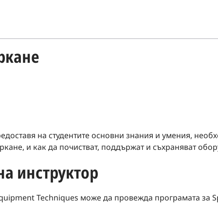
ркане
редоставя на студентите основни знания и умения, необ
уркане, и как да почистват, поддържат и съхраняват обор
а инструктор
Equipment Techniques може да провежда програмата за Sp