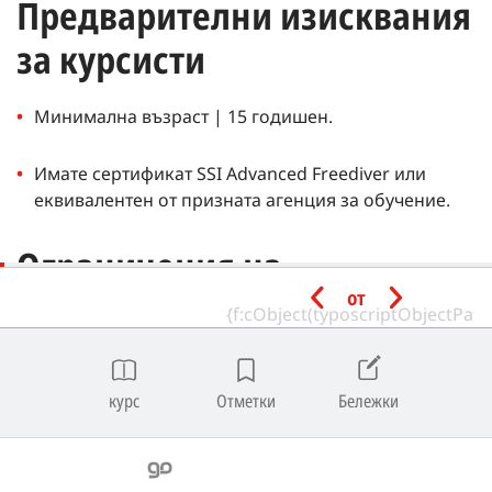
Предварителни изисквания
за курсисти
Минимална възраст | 15 годишен.
Имате сертификат SSI Advanced Freediver или
еквивалентен от призната агенция за обучение.
Ограничения на
от
дълбочината
За Variable Weight | Максималната разрешена
дълбочина е 10 метра по-дълбока от текущото
курс
Отметки
Бележки
ограничение за сертификат на ученика.