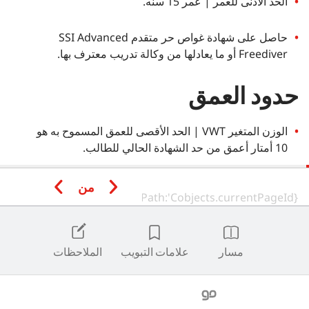
الحد الأدنى للعمر | عمر 15 سنه.
حاصل على شهادة غواص حر متقدم SSI Advanced
Freediver أو ما يعادلها من وكالة تدريب معترف بها.
حدود العمق
الوزن المتغير VWT | الحد الأقصى للعمق المسموح به هو
10 أمتار أعمق من حد الشهادة الحالي للطالب.
من
تمت كتابة مواد SSI باللغة الانجليزية وتتبع قواغد ونطق وتهجئة (الانجليزية - الولايات
المتحدة)
مسار
علامات التبويب
الملاحظات